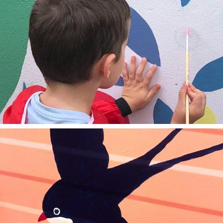
2025
École du Dresny
2025
Caravane Emmaüs